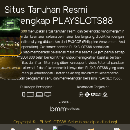
Situs Taruhan Resmi
Terlengkap PLAYSLOTS88
PLAYSLOTS88
merupakan situs taruhan resmi dan terlengkap yang menjamin
kenyamanan dan keamanan selama permainan berlangsung, dibuktikan dengan
legalitas dan lisensi yang didapatkan dari PAGCOR (Philippine Amusement And
Gaming Corporation). Customer service PLAYSLOTS88 handal dan
profesional siap memberikan pelayanan maksimal selama 24 jam penuh setiap
hari. PLAYSLOTS88 telah berkomitmen untuk meningkatkan kualitas terbaik
melalui fasilitas dan fitur-fitur yang diberikan seperti video tutorial, panduan
betting, link alternatif dan fitur menarik lainnya dari PLAYSLOTS88 yang akan
membantu menuju kemenangan. Daftar sekarang dan nikmati kesempatan
mendapatkan pengalaman seru dan menyenangkan bersama PLAYSLOTS88 .
Dukungan Perangkat :
Keamanan Terjamin :
Lisensi :
Copyright © - PLAYSLOTS88. Seluruh hak cipta dilindungi