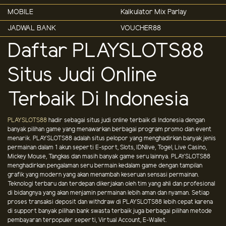
MOBILE
Kalkulator Mix Parlay
JADWAL BANK
VOUCHER88
Daftar PLAYSLOTS88
Situs Judi Online
Terbaik Di Indonesia
PLAYSLOTS88
hadir sebagai situs judi online terbaik di Indonesia dengan
banyak pilihan game yang menawarkan berbagai program promo dan event
menarik. PLAYSLOTS88 adalah situs pelopor yang menghadirkan banyak jenis
permainan dalam 1 akun seperti E-sport, Slots, IDNlive, Togel, Live Casino,
Mickey Mouse, Tangkas dan masih banyak game seru lainnya. PLAYSLOTS88
menghadirkan pengalaman seru bermain kedalam game dengan tampilan
grafik yang modern yang akan menambah keseruan sensasi permainan.
Teknologi terbaru dan terdepan dikerjakan oleh tim yang ahli dan profesional
di bidangnya yang akan menjamin permainan lebih aman dan nyaman. Setiap
proses transaksi deposit dan withdraw di PLAYSLOTS88 lebih cepat karena
di support banyak pilihan bank swasta terbaik juga berbagai pilihan metode
pembayaran terpopuler seperti, Virtual Account, E-Wallet.