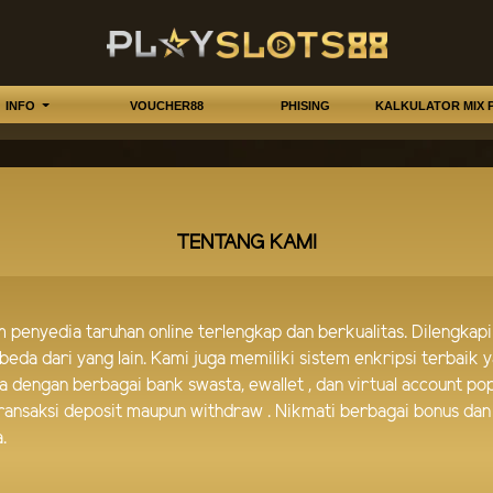
INFO
VOUCHER88
PHISING
KALKULATOR MIX 
TENTANG KAMI
 penyedia taruhan online terlengkap dan berkualitas. Dilengkapi
eda dari yang lain. Kami juga memiliki sistem enkripsi terbaik
ngan berbagai bank swasta, ewallet , dan virtual account popu
saksi deposit maupun withdraw . Nikmati berbagai bonus dan
.