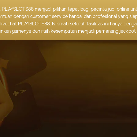
, PLAYSLOTS88 menjadi pilihan tepat bagi pecinta judi online un
uan dengan customer service handal dan profesional yang siap
i livechat PLAYSLOTS88. Nikmati seluruh fasilitas ini hanya den
ainkan gamenya dan raih kesempatan menjadi pemenang jackpo