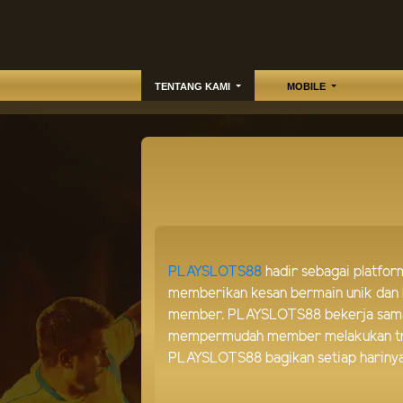
TENTANG KAMI
MOBILE
PLAYSLOTS88
hadir sebagai platform
memberikan kesan bermain unik dan b
member. PLAYSLOTS88 bekerja sama de
mempermudah member melakukan tran
PLAYSLOTS88 bagikan setiap harinya